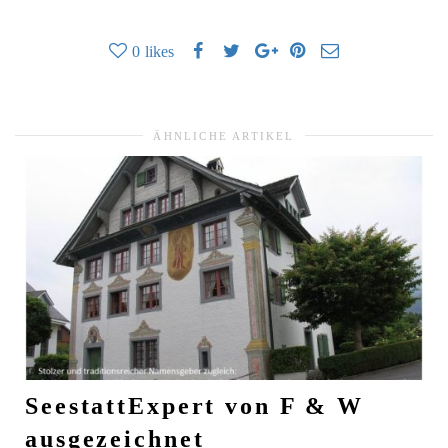
0
likes
ÄHNLICHE ARTIKEL
SeestattExpert von F & W
ausgezeichnet