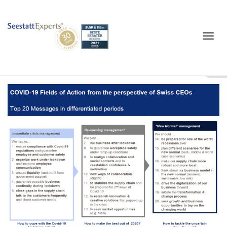
SeestattExperts
Announcement
Toggle
12. Mai 2020
navigat